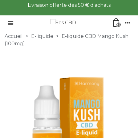
Livraison offerte dés 50 € d'achats
0
Accueil
>
E-liquide
>
E-liquide CBD Mango Kush
(100mg)