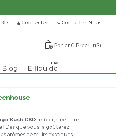
CBD
Connecter
Contacter-Nous
Panier
0
Produit(s)
0
Cbd
Blog
E-liquide
reenhouse
ango Kush CBD
Indoor, une fleur
e ! Dès que vous la goûterez,
les arômes de fruits exotiques,