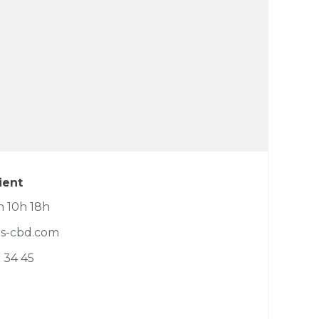
ient
 10h 18h
os-cbd.com
2 34 45