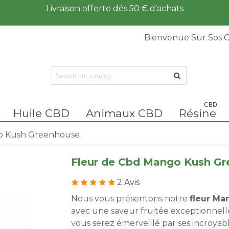
Livraison offerte dés 50 € d'achats
Bienvenue Sur Sos 
CBD
Huile CBD
Animaux CBD
Résine
o Kush Greenhouse
Fleur de Cbd Mango Kush G
2 Avis
Nous vous présentons notre
fleur M
avec une saveur fruitée exceptionnell
vous serez émerveillé par ses incroyab