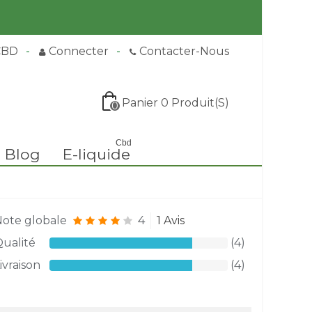
CBD
Connecter
Contacter-Nous
Panier
0
Produit(s)
0
Cbd
Blog
E-liquide
ote globale
4
1 Avis
ualité
(4)
ivraison
(4)