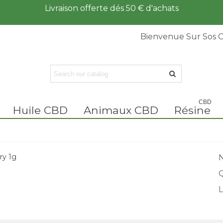
Livraison offerte dés 50 € d'achats
Bienvenue Sur Sos 
CBD
Huile CBD
Animaux CBD
Résine
ry 1g
N
Q
L