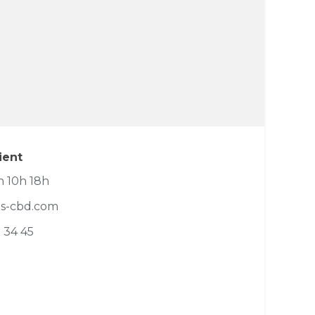
ient
 10h 18h
os-cbd.com
2 34 45